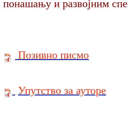
понашању и развојним сп
Позивно писмо
Упутство за ауторе