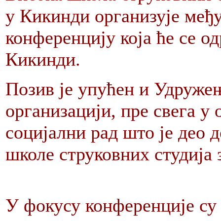
у Кикинди организује међ
конференцију која ће се о
Кикинди.
Позив је упућен и Удружењ
организацији, пре свега у 
социјални рад што је део 
школе струковних студија 
У фокусу конференције су