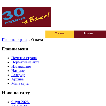
О нама
Активи
Почетна страна
О нама
Главни мени
Почетна страна
Нормативна акта
Издаваштво
Награде
Галерија
Архива
Мапа сајта
Ново на сајту
9. јун 2026.