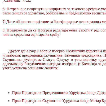
„Саветник" и сл.;
6. Потребно је покренути иницијативу за законско уређење уво
овом смислу за здравство, образовање и пред-школско васпитањ
7. Да се обнове иницијативе за бенефицирање неких радних мес
8. Предложити да се Програм рада удружења уврсти у ред орга
или из средстава од игара на срећу.
Другог дана рада Сабор је изабрао Скупштину удружења кој
и изабрала: председника Скупштине, Заменика председника, Пр
Скупштина јеусвојила: Статут, Одлуку о установљењу дру
додељивању Републичких награда, изабрана је Комисија за д
улога установа социјалне заштите.
Први Председник Председништва Удружења био је Драг
Први Председник Скупштине Удружења био је Митар Кр