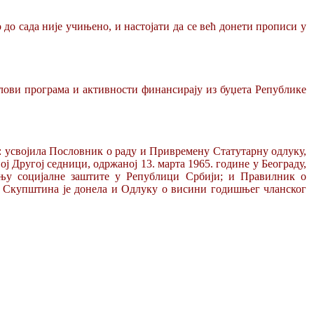
 до сада није учињено, и настојати да се већ донети прописи у
делови програма и активности финансирају из буџета Републике
е: усвојила Пословник о раду и Привремену Статутарну одлуку,
 Другој седници, одржаној 13. марта 1965. године у Београду,
ењу социјалне заштите у Републици Србији; и Правилник о
и, Скупштина је донела и Одлуку о висини годишњег чланског