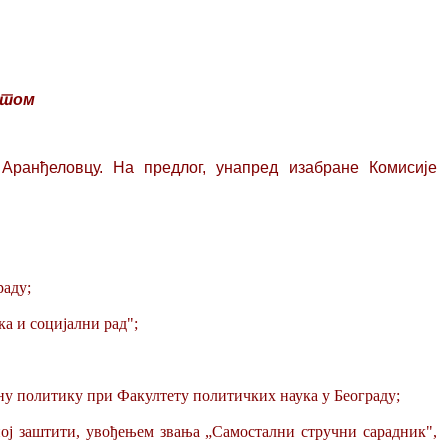
утом
 Аранђеловцу
.
На предлог, унапред изабране Комисије
раду;
ка и социјални рад";
алну политику при Факултету политичких наука у Београду;
ној заштити, увођењем звања „Самостални стручни сарадник",