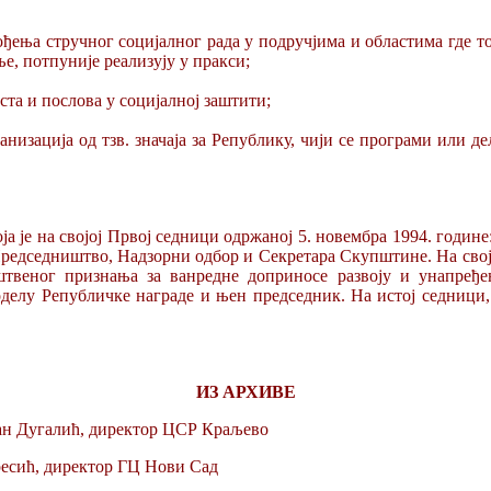
ђења стручног социјалног рада у подручјима и областима где то
е, потпуније реализују у пракси;
та и послова у социјалној заштити;
низација од тзв. значаја за Републику, чији се програми или 
а је на својој Првој седници одржаној 5. новембра 1994. годин
едседништво, Надзорни одбор и Секретара Скупштине. На својој
штвеног признања за ванредне доприносе развоју и унапређ
оделу Републичке награде и њен председник. На истој седниц
ИЗ АРХИВЕ
ан Дугалић, директор ЦСР Краљево
есић, директор ГЦ Нови Сад