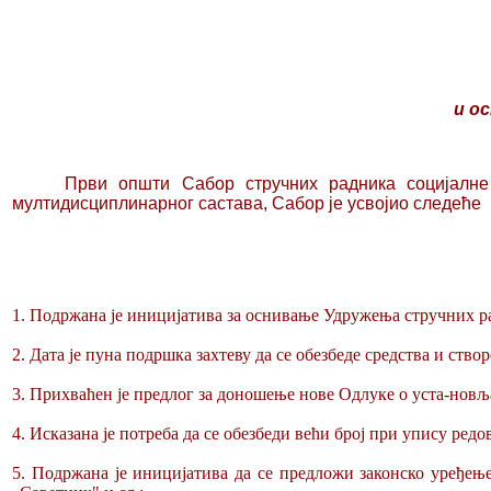
и о
Први општи Сабор стручних радника социјалне
мултидисциплинарног састава, Сабор је усвојио следеће
1. Подржана је иницијатива за оснивање Удружења стручних ра
2. Дата је пуна подршка захтеву да се обезбеде средства и ств
3. Прихваћен је предлог за доношење нове Одлуке о уста-новљ
4. Исказана је потреба да се обезбеди већи број при упису ре
5. Подржана је иницијатива да се предложи законско уређењ