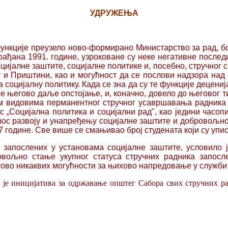
УДРУЖЕЊА
 функције преузело ново-формирано Министарство за рад, б
рађана 1991. године, узроковане су неке негативне последи
ијалне заштите, социјалне политике и, посебно, стручног 
 и Приштини, као и могућност да се послови надзора на
 социјалну политику. Када се зна да су те функције децен
е његово даље опстојање, и, коначно, довело до његовог 
им видовима перманентног стручног усавршавања радника 
 „Социјална политика и социјални рад", као једини часопи
с развоју и унапређењу социјалне заштите и добровољног 
7
године. Све више се смањивао број студената који су упис
 запослених у установама социјалне заштите, условило ј
овољно стање укупног статуса стручних радника запосл
ово никаквих могућности за њихово напредовање у служби и
а је иницијатива за одржавање општег Сабора свих стручних р