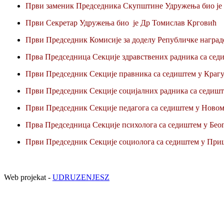
Први заменик Председника Скупштине Удружења био је
Први Секретар Удружења био је Др Томислав Крговић
Први Председник Комисије за доделу Републичке наград
Прва Председница Секције здравствених радника са сед
Први Председник Секције правника са седиштем у Крагу
Први Председник Секције социјалних радника са седишт
Први Председник Секције педагога са седиштем у Новом
Прва Председница Секције психолога са седиштем у Бео
Први Председник Секције социолога са седиштем у Приш
Web projekat -
UDRUZENJESZ