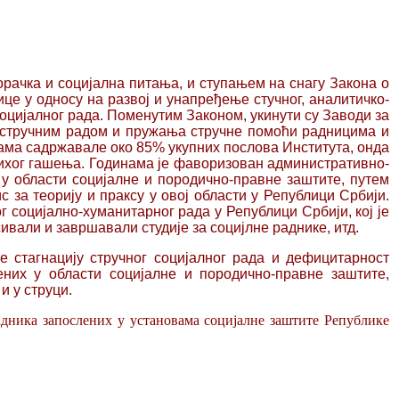
орачка и социјална питања, и ступањем на снагу Закона о
це у односу на развој и унапређење стучног, аналитичко-
социјалног рада. Поменутим Законом, укинути су Заводи за
д стручним радом и пружања стручне помоћи радницима и
ијама садржавале око 85% укупних послова Института, онда
тихог гашења. Годинама је фаворизован административно-
у области социјалне и породично-правне заштите, путем
с за теорију и праксу у овој области у Републици Србији.
социјално-хуманитарног рада у Републици Србији, кој је
ивали и завршавали студије за социјлне раднике, итд.
е стагнацију стручног
социјалног рада и дефицитарност
ених у области социјалне и породично-правне заштите,
 у струци.
адника запослених у установама социјалне заштите Републике