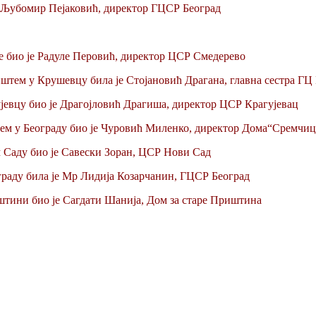
 Љубомир Пејаковић, директор ГЦСР Београд
е био је Радуле Перовић, директор ЦСР Смедерево
иштем у Крушевцу била је Стојановић Драгана, главна сестра Г
јевцу био је Драгојловић Драгиша, директор ЦСР Крагујевац
ем у Београду био је Чуровић Миленко, директор Дома“Сремчиц
 Саду био је Савески Зоран, ЦСР Нови Сад
граду била је Мр Лидија Козарчанин, ГЦСР Београд
тини био је Сагдати Шанија, Дом за старе Приштина