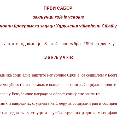
ПРВИ САБОР
,
закључци које је
усвојио
сновни програмски задаци Удружења утврђени Стат
 заштите одржан је 3
.
и 4. новембра 19
9
4. године у
З
а
к
љ
у
ч
к
е:
дника социјалне заштите Републике Србије, са седиштем у Беог
оре могућности за наставак излажења часописа „Социјална полити
авању Републичке награде за област социјалне заштите;
довних и ванредних студената на Смеру за социјални рад и социј
е напредовања у струци и служби стручних радника у социјал