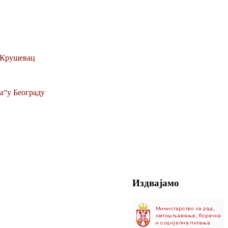
Ц Крушевац
а“у Београду
Издвајамо