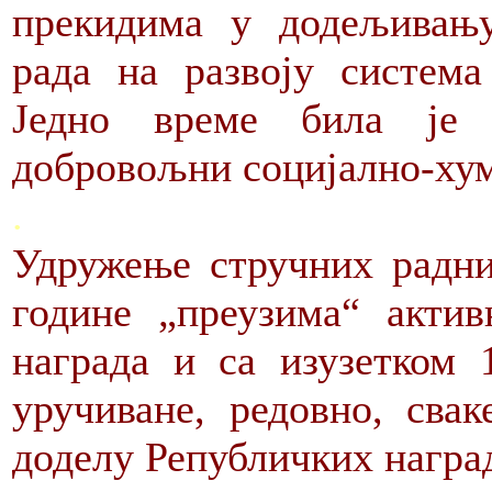
прекидима у додељивању
рада на развоју система
Једно време била је 
добровољни социјално-хум
.
Удружење стручних радни
године „преузима“ акти
награда и са изузетком 
уручиване, редовно, свак
доделу Републичких наград