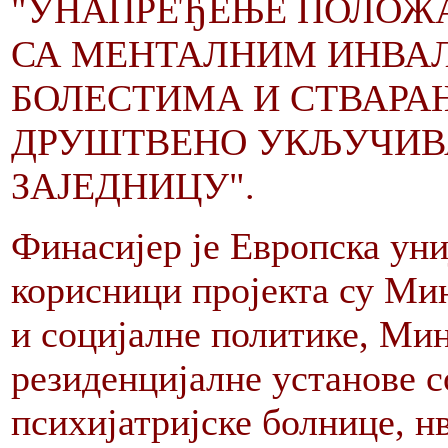
"УНАПРЕЂЕЊЕ ПОЛОЖА
СА МЕНТАЛНИМ ИНВА
БОЛЕСТИМА И СТВАРА
ДРУШТВЕНО УКЉУЧИВ
ЗАЈЕДНИЦУ".
Финасијер је Европска уни
корисници пројекта су Ми
и социјалне политике, Ми
резиденцијалне установе с
психијатријске болнице, н