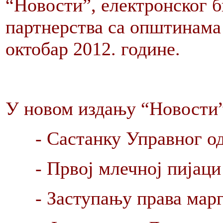
“Новости”, електронског 
партнерства са општинама
октобар 2012. године.
У новом издању “Новости”
- Састанку Управног 
- Првој млечној пијаци
- Заступању права мар