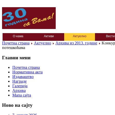
О нама
Активи
Актуелно
Вести
Почетна страна
Актуелно
Архива из 2013. године
Kонкурс
потешкоћама
Главни мени
Почетна страна
Нормативна акта
Издаваштво
Награде
Галерија
Архива
Мапа сајта
Ново на сајту