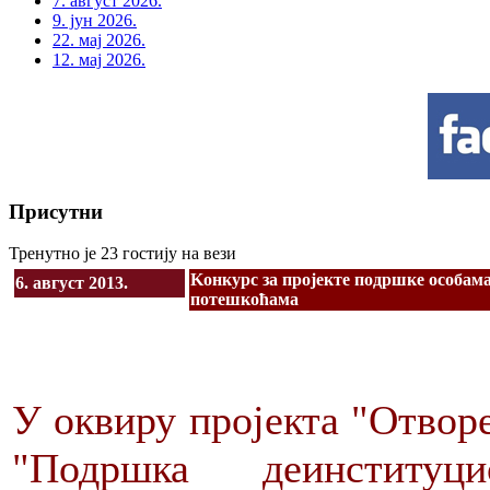
7. август 2026.
9. јун 2026.
22. мај 2026.
12. мај 2026.
Присутни
Тренутно је 23 гостију на вези
Kонкурс за пројекте подршке особам
6. август 2013.
потешкоћама
У оквиру пројекта "Отвор
"Подршка деинституци