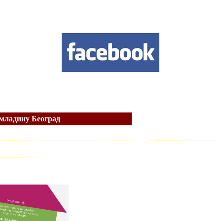
омладину Београд
.. . ............ . . ................................. . . ...... . .. ................... . ............. 
........... . . . . . . .