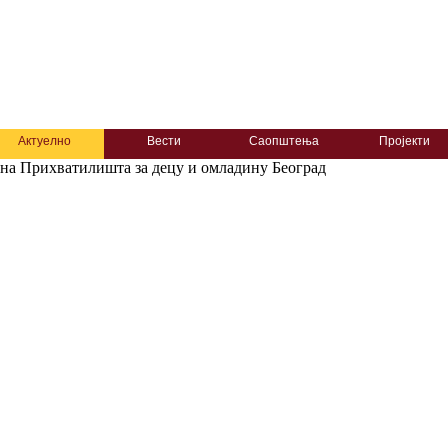
Актуелно
Вести
Саопштења
Пројекти
на Прихватилишта за децу и омладину Београд