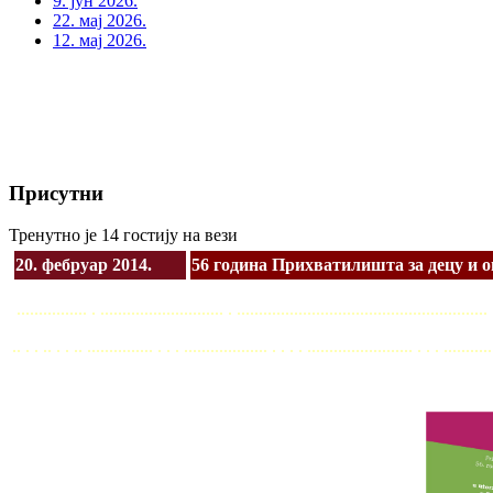
9. јун 2026.
22. мај 2026.
12. мај 2026.
Присутни
Тренутно је 14 гостију на вези
20. фебруар 2014.
56 година Прихватилишта за децу и 
................ . ............................ . .......................................................
.. . . .. . . .. ............... . . . ................... . . . . ........................ . . . ...........