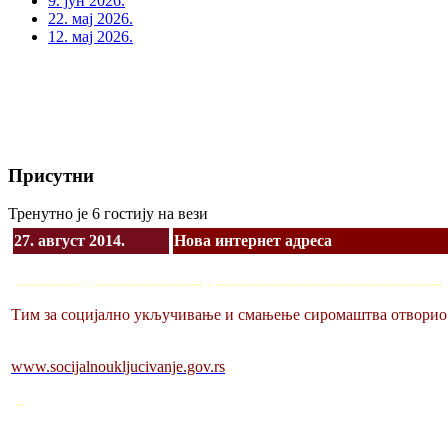
9. јун 2026.
22. мај 2026.
12. мај 2026.
Присутни
Тренутно је 6 гостију на вези
27. август 2014.
Нова интернет адреса
................ . ............................ . .......................................................
Тим за социјално укључивање и смањење сиромаштва отворио ј
www.socijalnoukljucivanje.gov.rs
..