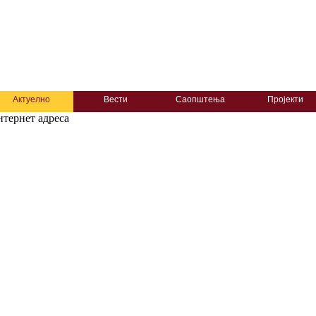
Актуелно
Вести
Саопштења
Пројекти
тернет адреса