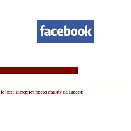
.. . ............ . . ................................. . . ...... . .. ................... . ............. 
е нову интернет презентацију на адреси: