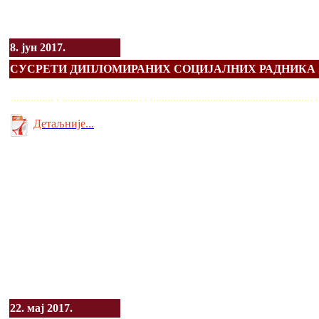
8. јун 2017.
СУСРЕТИ ДИПЛОМИРАНИХ СОЦИЈАЛНИХ РАДНИКА
............... . ............................ . ........................................................
Детаљније...
22. мај 2017.