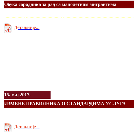
Обука сарадника за рад са малoлетним мигрантима
............... . ............................ . ........................................................
Детаљније...
15. мај 2017.
ИЗМЕНЕ ПРАВИЛНИКА О СТАНДАРДИМА УСЛУГА
............... . ............................ . ........................................................
Детаљније...