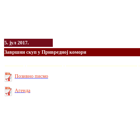
5. јул 2017.
Завршни скуп у Привредној комори
............... . ............................ . ........................................................
Позивно писмо
Агенда