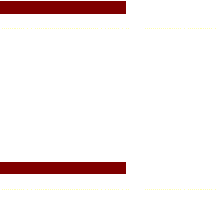
. . ............ . . ................................. . . ...... . .. ................... . ............. .
. . ............ . . ................................. . . ...... . .. ................... . ............. .