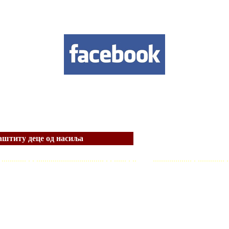
заштиту деце од насиља
. . ............ . . ................................. . . ...... . .. ................... . ............. .