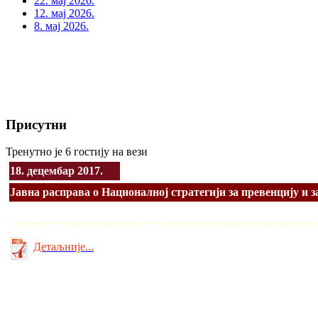
22. мај 2026.
12. мај 2026.
8. мај 2026.
Присутни
Тренутно је 6 гостију на вези
18. децембар 2017.
Јавна расправа о Националној стратегији за превенцију и 
............... . ............................ . ........................................................
Детаљније...