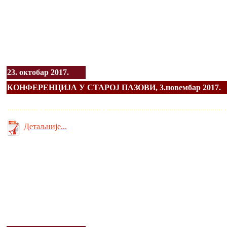
23. октобар 2017.
КОНФЕРЕНЦИЈА У СТАРОЈ ПАЗОВИ, 3.новембар 2017.
............... . ............................ . ........................................................
Детаљније...