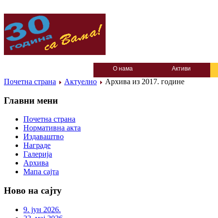
О нама
Активи
Почетна страна
Актуелно
Архива из 2017. године
Главни мени
Почетна страна
Нормативна акта
Издаваштво
Награде
Галерија
Архива
Мапа сајта
Ново на сајту
9. јун 2026.