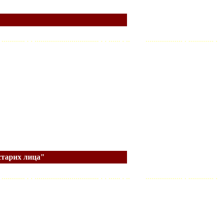
. . ............ . . ................................. . . ...... . .. ................... . ............. .
старих лица"
. . ............ . . ................................. . . ...... . .. ................... . ............. .