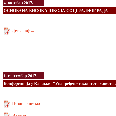
4. октобар 2017.
ОСНОВАНА ВИСОКА ШКОЛА СОЦИЈАЛНОГ РАДА
............... . ............................ . ........................................................
Детаљније...
1. септембар 2017.
Конференција у Кањижи -"Унапређење квалитета живота 
............... . ............................ . ........................................................
Позивно писмо
Агенда