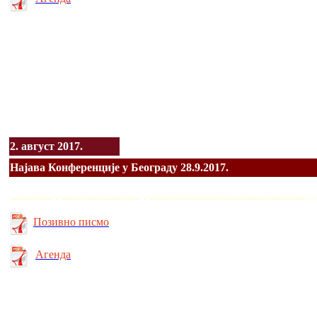
2. август 2017.
Најава Конференције у Београду 28.9.2017.
............... . ............................ . ........................................................
Позивно писмо
Агенда