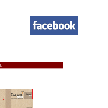
.
. . ............ . . ................................. . . ...... . .. ................... . ............. .