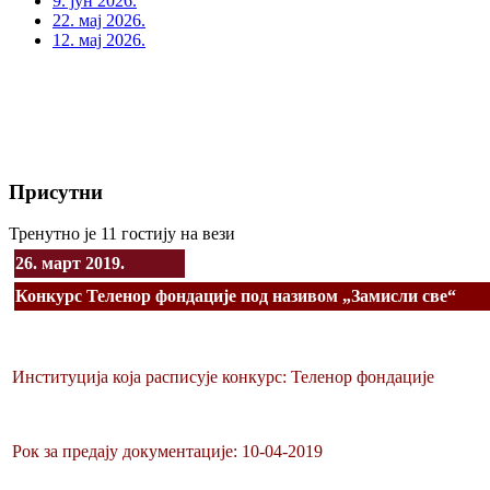
9. јун 2026.
22. мај 2026.
12. мај 2026.
Присутни
Тренутно је 11 гостију на вези
26. март 2019.
Конкурс Теленор фондације под називом „Замисли све“
Институција која расписује конкурс: Теленор фондације
Рок за предају документације: 10-04-2019