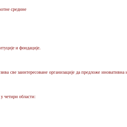
вотне средине
итуције и фондације.
зива све заинтересоване организације да предложе иновативна
у четири области: