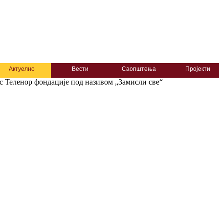
Актуелно
Вести
Саопштења
Пројекти
 Теленор фондације под називом „Замисли све“