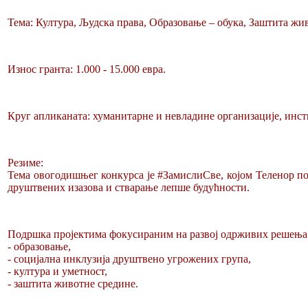
Тема: Култура, Људска права, Образовање – обука, Заштита жи
Износ гранта: 1.000 - 15.000 евра.
Круг апликаната: хуманитарне и невладине организације, инст
Резиме:
Тема овогодишњег конкурса је #ЗамислиСве, којом Теленор по
друштвених изазова и стварање лепше будућности.
Подршка пројектима фокусираним на развој одрживих решења 
- образовање,
- социјална инклузија друштвено угрожених група,
- култура и уметност,
- заштита животне средине.