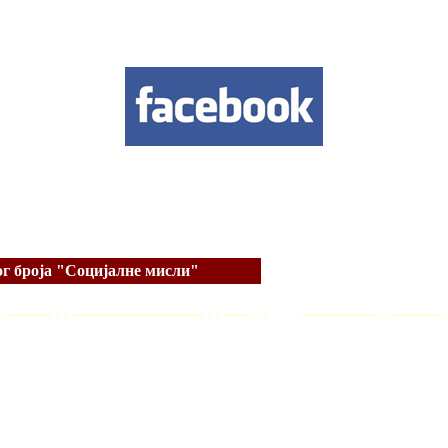
г броја "Социјалне мисли"
. . ............ . . ................................. . . ...... . .. ................... . ............. .