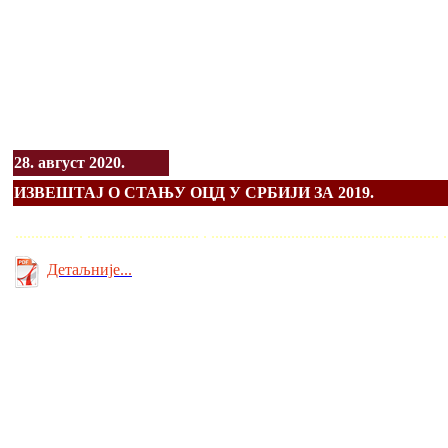
28. август 2020.
ИЗВЕШТАЈ О СТАЊУ ОЦД У СРБИЈИ ЗА 2019.
............... . ............................ . ........................................................
Детаљније...