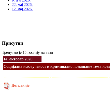
9. јун 2026.
22. мај 2026.
12. мај 2026.
Присутни
Тренутно је 15 гостију на вези
14. октобар 2020.
Социјална искљученост и криминално понашање тема ново
............... . ............................ . ........................................................
Детаљније...