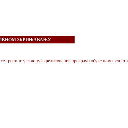
ТИВНОМ ЗБРИЊАВАЊУ
е се тренинг у склопу акредитованог програма обуке намењен ст