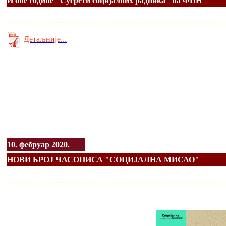
И ове године "Сусрети социјалних радника" на ФПН
............... . ............................ . ........................................................
Детаљније...
10. фебруар 2020.
НОВИ БРОЈ ЧАСОПИСА "СОЦИЈАЛНА МИСАО"
............... . ............................ . ........................................................