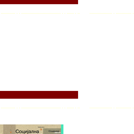
. . ............ . . ................................. . . ...... . .. ................... . ............. .
. . ............ . . ................................. . . ...... . .. ................... . ............. .