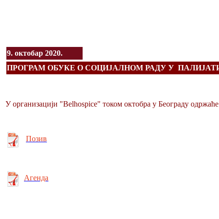
9. октобар 2020.
ПРОГРАМ ОБУКЕ О СОЦИЈАЛНОМ РАДУ У ПАЛИЈА
У организацији "Belhospice" током октобра у Београду одржаћ
Позив
Агенда