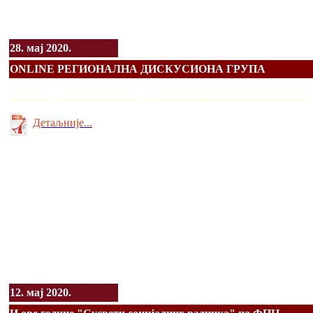
28. мај 2020.
ОNLINE РЕГИОНАЛНА ДИСКУСИОНА ГРУПА
............... . ............................ . ........................................................
Детаљније...
12. мај 2020.