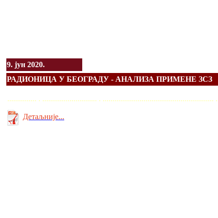
9. јун 2020.
РАДИОНИЦА У БЕОГРАДУ - АНАЛИЗА ПРИМЕНЕ ЗСЗ
............... . ............................ . ........................................................
Детаљније...