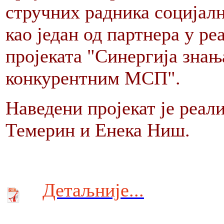
стручних радника социјал
као један од партнера у р
пројеката "Синергија зна
конкурентним МСП".
Наведени пројекат је реал
Темерин и Енека Ниш.
Детаљније...