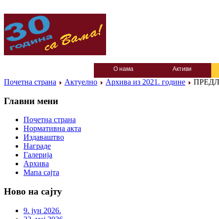
О нама
Активи
Почетна страна
Актуелно
Архива из 2021. године
ПРЕДЛ
Главни мени
Почетна страна
Нормативна акта
Издаваштво
Награде
Галерија
Архива
Мапа сајта
Ново на сајту
9. јун 2026.