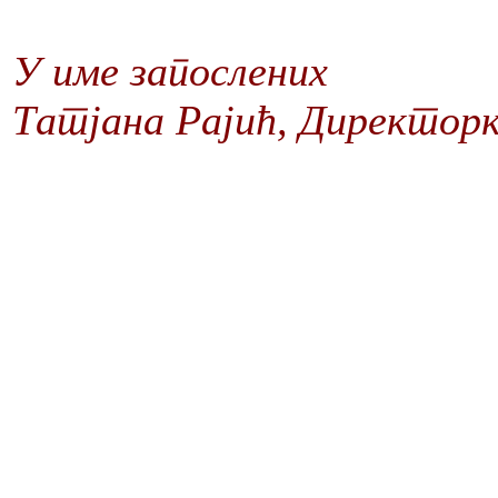
У име запослених
Татјана Рајић, Директор