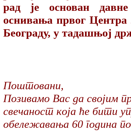
рад је основан давне
оснивања првог Центра 
Београду, у тадашњој др
Поштовани,
Позивамо Вас да својим п
свечаност која ће бити у
обележавања 60 година п