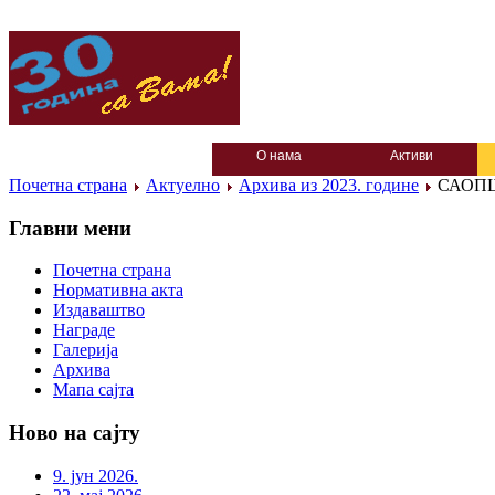
О нама
Активи
Почетна страна
Актуелно
Архива из 2023. године
САОПШ
Главни мени
Почетна страна
Нормативна акта
Издаваштво
Награде
Галерија
Архива
Мапа сајта
Ново на сајту
9. јун 2026.