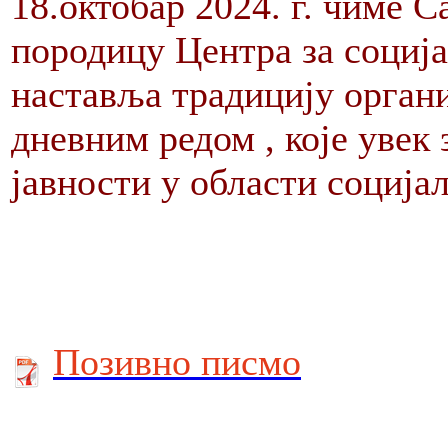
18.октобар 2024. г. чиме С
породицу Центра за социј
наставља традицију орган
дневним редом , које увек
јавности у области соција
Позивно писмо