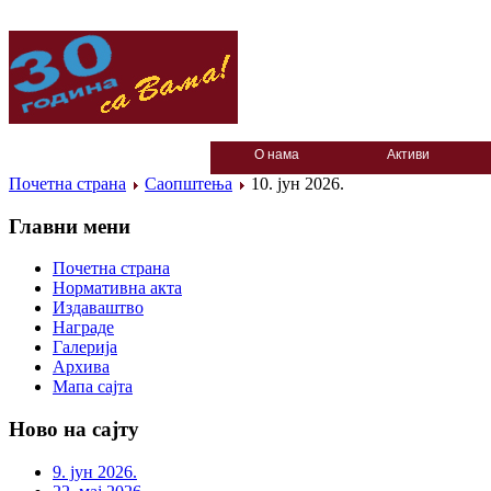
О нама
Активи
Почетна страна
Саопштења
10. јун 2026.
Главни мени
Почетна страна
Нормативна акта
Издаваштво
Награде
Галерија
Архива
Мапа сајта
Ново на сајту
9. јун 2026.