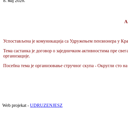
8. мај 2026.
А
Успостављена је комуникација са Удружењем пензионера у Крагу
Тема састанка је договор о заједничким активностима пре свег
организације.
Посебна тема је организовање стручног скупа - Округли сто на
Web projekat -
UDRUZENJESZ