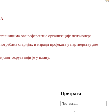
МА
едставницима ове референтне организације пензионера.
потребама старијих и изради пројеката у партнерству две
ског округа који је у плану.
Претрага