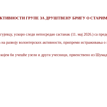
КТИВНОСТИ ГРУПЕ ЗА ДРУШТВЕНУ БРИГУ О СТАРИ
јевцу, ускоро следи непосредан састанак (11. мај 2026.) са пр
а на развоју волонтерских активности, припреми истраживања о 
 којем би учешће узели и други учесници, првенствено из Шумадиј