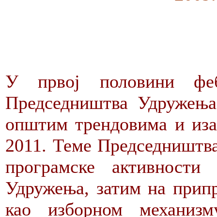
У првој половини феб
Председништва Удружења 
општим трендовима и иза
2011. Теме Председништва
програмске активности 
Удружења, затим на припр
као изборном механиз