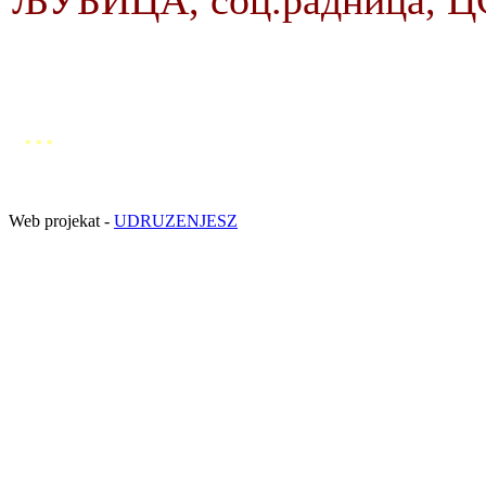
ЉУБИЦА, соц.радница, ЦС
...
Web projekat -
UDRUZENJESZ