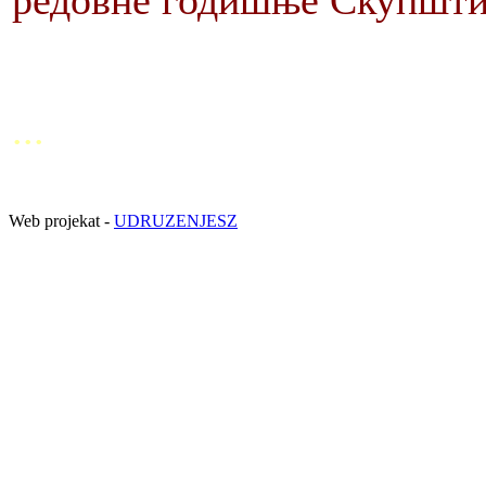
редовне годишње Скупшти
...
Web projekat -
UDRUZENJESZ