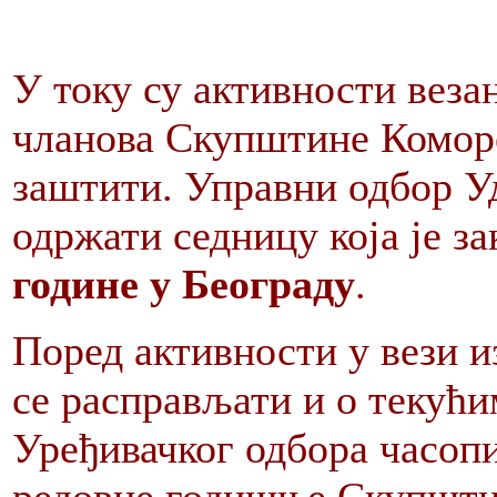
У току су активности веза
чланова Скупштине Коморе
заштити. Управни одбор У
одржати седницу која је за
године у Београду
.
Поред активности у вези и
се расправљати и о текућ
Уређивачког одбора часоп