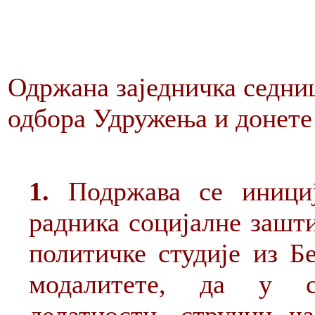
Одржана заједничка седни
одбора Удружења и донете 
1.
Подржава се инициј
радника социјалне зашт
политичке студије из Б
модалитете, да у ск