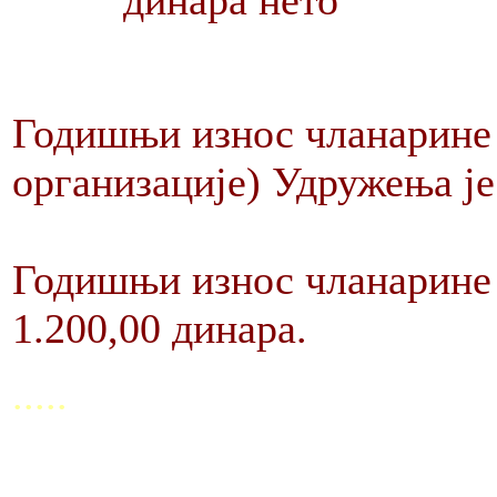
динара нето
Годишњи износ чланарине 
организације) Удружења је
Годишњи износ чланарине 
1.200,00 динара.
.....