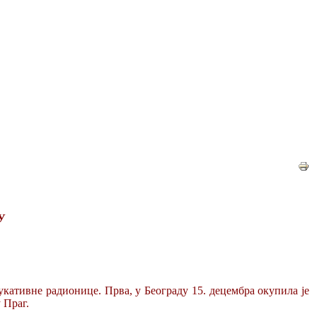
У
кативне радионице. Прва, у Београду 15. децембра окупила је
 Праг.