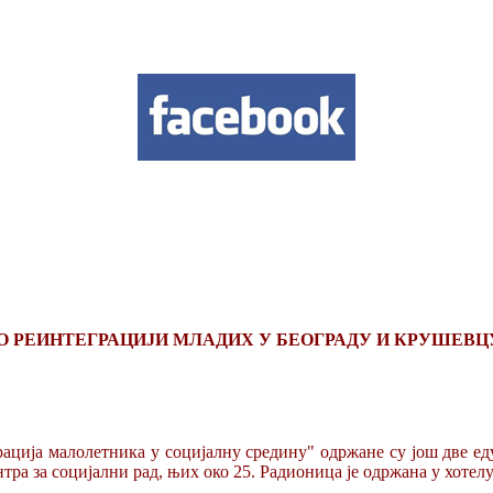
О РЕИНТЕГРАЦИЈИ МЛАДИХ У БЕОГРАДУ И КРУШЕВЦ
ација малолетника у социјалну средину" одржане су још две еду
тра за социјални рад, њих око 25. Радионица је одржана у хотелу