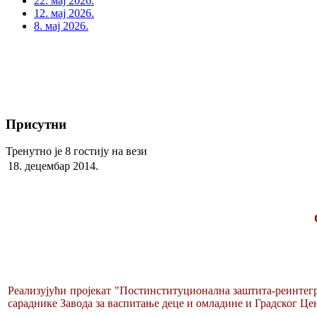
22. мај 2026.
12. мај 2026.
8. мај 2026.
Присутни
Тренутно је 8 гостију на вези
18. децембар 2014.
Реализујући пројекат "Постинституционална заштита-реинтегр
сараднике Завода за васпитање деце и омладине и Градског Цен