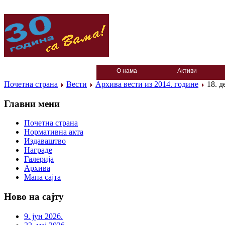
О нама
Активи
Почетна страна
Вести
Архива вести из 2014. године
18. д
Главни мени
Почетна страна
Нормативна акта
Издаваштво
Награде
Галерија
Архива
Мапа сајта
Ново на сајту
9. јун 2026.