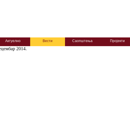
Актуелно
Вести
Саопштења
Пројекти
ецембар 2014.