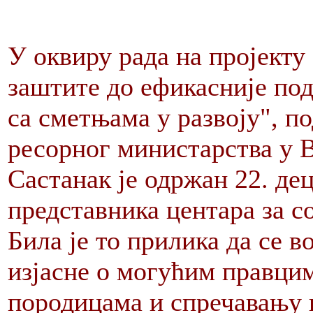
У оквиру рада на пројекту
заштите до ефикасније по
са сметњама у развоју", 
ресорног министарства у В
Састанак је одржан 22. дец
представника центара за со
Била је то прилика да се 
изјасне о могућим правци
породицама и спречавању 