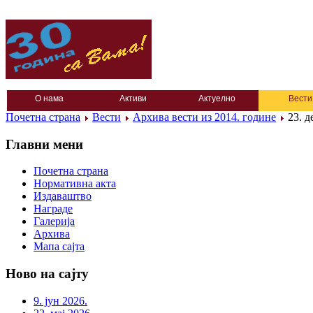
О нама
Активи
Актуелно
Вести
Почетна страна
Вести
Архива вести из 2014. године
23. д
Главни мени
Почетна страна
Нормативна акта
Издаваштво
Награде
Галерија
Архива
Мапа сајта
Ново на сајту
9. јун 2026.