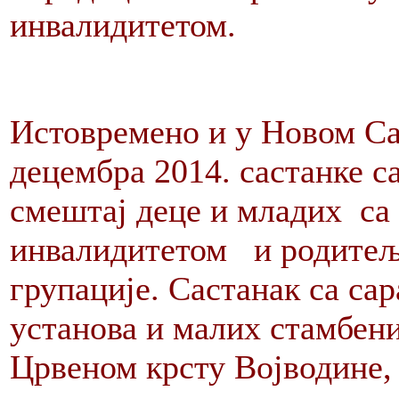
инвалидитетом.
Истовремено и у Новом Са
децембра 2014. састанке с
смештај деце и младих са 
инвалидитетом и родитељ
групације. Састанак са са
установа и малих стамбени
Црвеном крсту Војводине, 