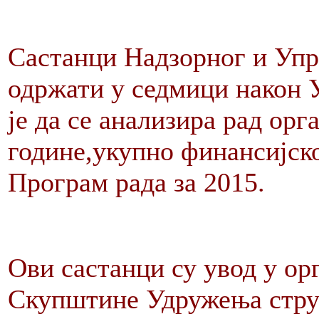
Састанци Надзорног и Упр
одржати у седмици након 
је да се анализира рад орг
године,укупно финансијско
Програм рада за 2015.
Ови састанци су увод у о
Скупштине Удружења стру