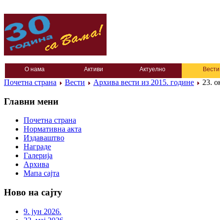
О нама
Активи
Актуелно
Вести
Почетна страна
Вести
Архива вести из 2015. године
23. о
Главни мени
Почетна страна
Нормативна акта
Издаваштво
Награде
Галерија
Архива
Мапа сајта
Ново на сајту
9. јун 2026.