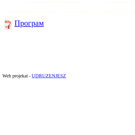
........................... . . ...............
....................... . ............ . . . ...............
Програм
Web projekat -
UDRUZENJESZ