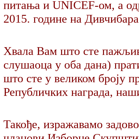
питања и UNICEF-ом, а одр
2015. године на Дивчибара
Хвала Вам што сте пажљив
слушаоца у оба дана) пра
што сте у великом броју п
Републичких награда, наш
Такође, изражавамо задово
чланови Изборне Скупшти