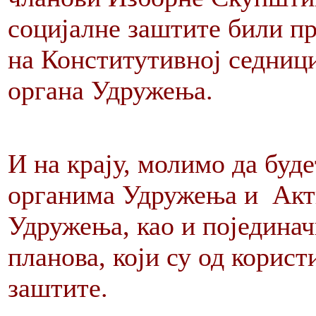
социјалне заштите били п
на Конститутивној седниц
органа Удружења.
И на крају, молимо да буд
органима Удружења и Акт
Удружења, као и појединач
планова, који су од корист
заштите.