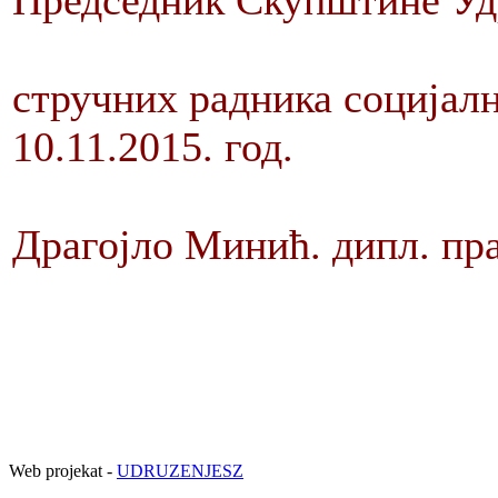
Председник Скупштине 
стручних радника социјал
10.11.2015. г
Драгојло Минић. дипл. пр
Web projekat -
UDRUZENJESZ