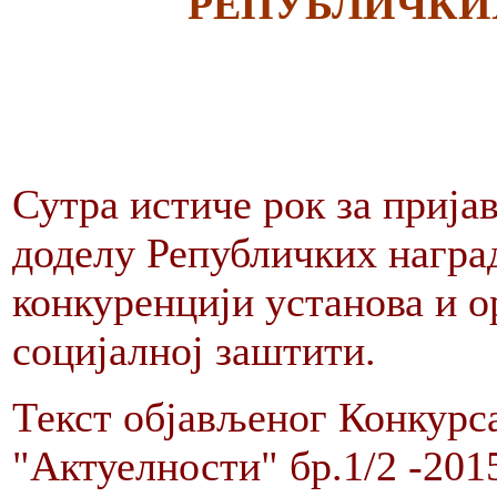
РЕПУБЛИЧКИХ 
Сутра истиче рок за пријав
доделу Републичких наград
конкуренцији установа и о
социјалној заштити.
Текст објављеног Конкурс
"Актуелности" бр.1/2 -201