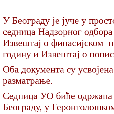
У Београду је јуче у про
седница Надзорног одбора 
Извештај о финасијском п
годину и Извештај о попис
Оба документа су усвојен
разматрање.
Седница УО биће одржана у
Београду, у Геронтолошком