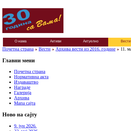
О нама
Активи
Актуелно
Вести
Почетна страна
Вести
Архива вести из 2016. године
11. м
Главни мени
Почетна страна
Нормативна акта
Издаваштво
Награде
Галерија
Архива
Мапа сајта
Ново на сајту
9. јун 2026.