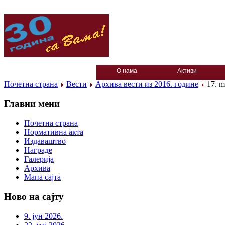
О нама
Активи
Почетна страна
Вести
Архива вести из 2016. године
17. m
Главни мени
Почетна страна
Нормативна акта
Издаваштво
Награде
Галерија
Архива
Мапа сајта
Ново на сајту
9. јун 2026.