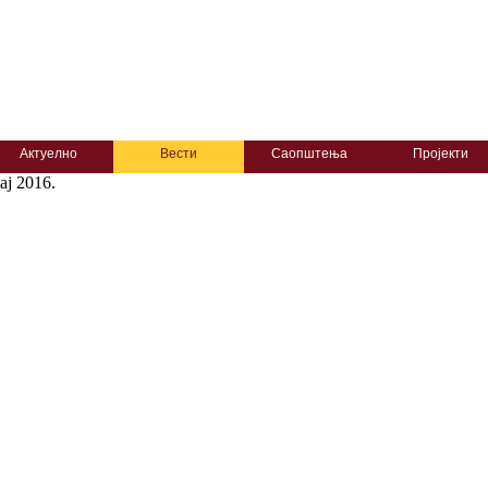
Актуелно
Вести
Саопштења
Пројекти
aj 2016.