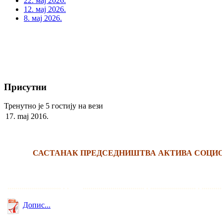
22. мај 2026.
12. мај 2026.
8. мај 2026.
Присутни
Тренутно је 5 гостију на вези
17. maj 2016.
САСТАНАК ПРЕДСЕДНИШТВА АКТИВА СОЦИО
........................... . . ............................... . ....................... . ............
Допис...