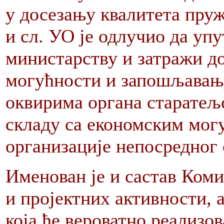
у досезању квалитета пру
и сл. УО је одлучио да уп
министарству и затражи д
могућности и запошљавању
оквирима органа старатељс
складу са економским мог
организације непосредног 
Именован је и састав Коми
и пројектних активности, а
која ће вероватно реализов