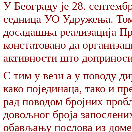
У Београду је 28. септемб
седница УО Удружења. Том
досадашња реализација Пр
констатовано да организац
активности што доприноси
С тим у вези а у поводу 
како појединаца, тако и пр
рад поводом бројних пробл
довољног броја запослених
обављању послова из доме