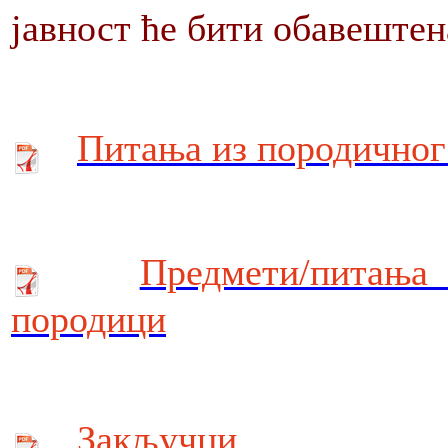
јавност ће бити обавештен
Питања из породичног
Предмети/питања
породици
Закључци