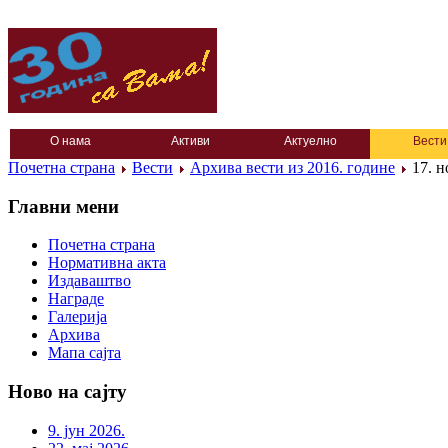
О нама
Активи
Актуелно
Вести
Почетна страна
Вести
Архива вести из 2016. године
17. н
Главни мени
Почетна страна
Нормативна акта
Издаваштво
Награде
Галерија
Архива
Мапа сајта
Ново на сајту
9. јун 2026.