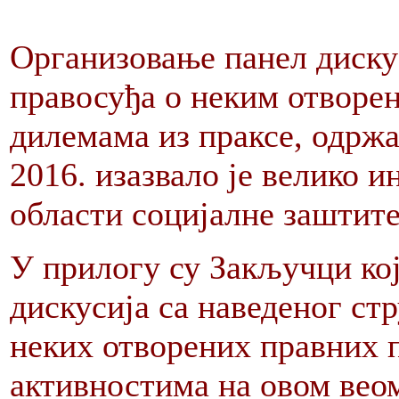
Организовање панел диску
правосуђа о неким отворе
дилемама из праксе, одржа
2016. изазвало је велико 
области социјалне заштите
У прилогу су Закључци кој
дискусија са наведеног стр
неких отворених правних 
активностима на овом вео