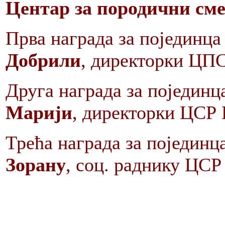
Центар за породични
сме
Прва награда за поједин
Добрили
, директорки ЦП
Друга награда за поједи
Марији
, директорки ЦСР
Трећа награда за поједин
Зорану
, соц. раднику ЦС