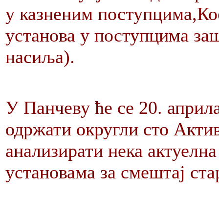
у казненим поступцима,Ко
установа у поступцима за
насиља).
У Панчеву ће се 20. април
одржати округли сто Актив
анализирати нека актуелна
установама за смештај ста