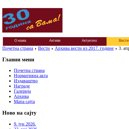
О нама
Активи
Актуелно
Вести
Почетна страна
Вести
Архива вести из 2017. године
3. ап
Главни мени
Почетна страна
Нормативна акта
Издаваштво
Награде
Галерија
Архива
Мапа сајта
Ново на сајту
9. јун 2026.