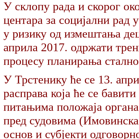
У склопу рада и скорог ок
центара за социјални рад
у ризику од измештања дец
априла 2017. одржати трен
процесу планирања сталнос
У Трстенику ће се 13. апр
расправа која ће се бавит
питањима положаја органа
пред судовима (Имовинска
основ и субјекти одговорн