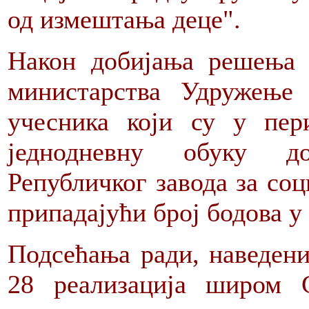
од измештања деце".
Након добијања решења 
министарства Удружење
учесника који су у пе
једнодневну обуку до
Републичког завода за соц
припадајући број бодова 
Подсећања ради, наведени
28 реализација широм С