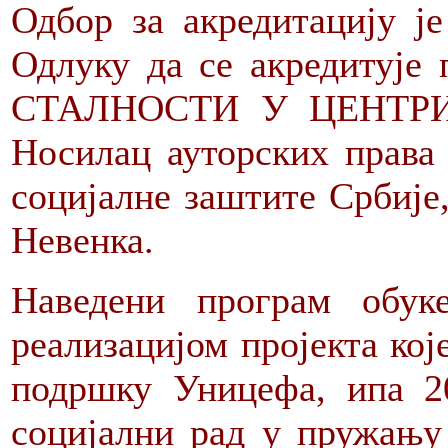
Одбор за акредитацију ј
Одлуку да се акредитуј
СТАЛНОСТИ У ЦЕНТРИ
Носилац ауторских права
социјалне заштите Србије
Невенка.
Наведени програм обук
реализацијом пројекта ко
подршку Уницефа, ипа 20
социјални рад у пружању