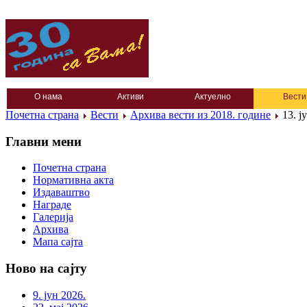
О нама
Активи
Актуелно
Вести
Почетна страна
Вести
Архива вести из 2018. године
13. ј
Главни мени
Почетна страна
Нормативна акта
Издаваштво
Награде
Галерија
Архива
Мапа сајта
Ново на сајту
9. јун 2026.