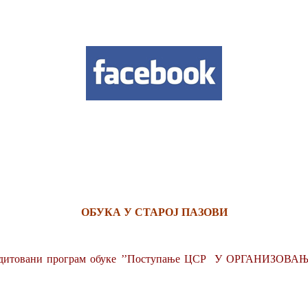
ОБУКА У СТАРОЈ ПАЗОВИ
ти, акредитовани програм обуке ’’Поступање ЦСР У ОР