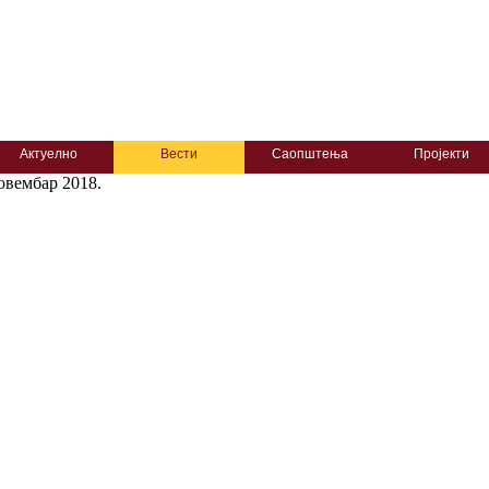
Актуелно
Вести
Саопштења
Пројекти
овембар 2018.