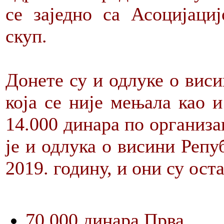
се заједно са Асоцијаци
скуп.
Донете су и одлуке о виси
која се није мењала као 
14.000 динара по организ
је и одлука о висини Репу
2019. годину, и они су ос
70.000 динара Прва