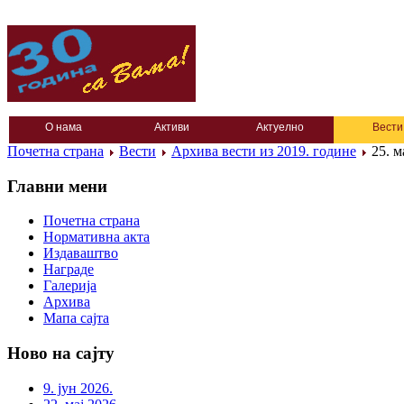
О нама
Активи
Актуелно
Вести
Почетна страна
Вести
Архива вести из 2019. године
25. м
Главни мени
Почетна страна
Нормативна акта
Издаваштво
Награде
Галерија
Архива
Мапа сајта
Ново на сајту
9. јун 2026.