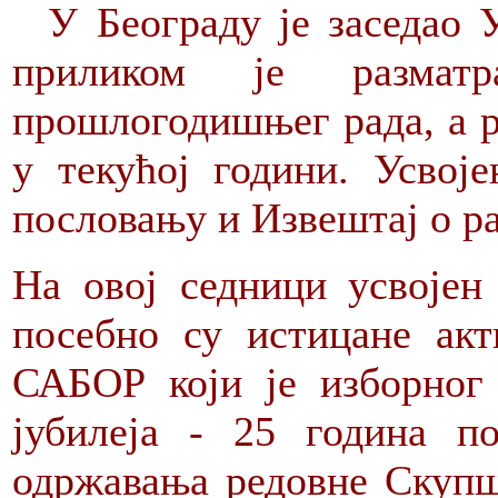
У Београду је заседао
приликом је размат
прошлогодишњег рада, а р
у текућој години. Усвој
пословању и Извештај о ра
На овој седници усвојен
посебно су истицане акт
САБОР који је изборног 
јубилеја - 25 година п
одржавања редовне Скупшт