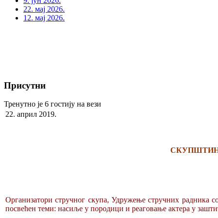
9. јун 2026.
22. мај 2026.
12. мај 2026.
Присутни
Тренутно је 6 гостију на вези
22. април 2019.
СКУПШТИНА
Организатори стручног скупа, Удружење стручних радника со
посвећен теми: насиље у породици и реаговање актера у зашти