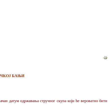
АЧКОЈ БАЊИ
ачан датум одржавања стручног скупа који ће вероватно бити