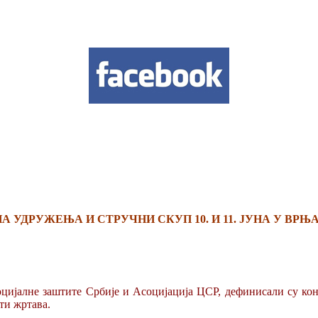
 УДРУЖЕЊА И СТРУЧНИ СКУП 10. И 11. ЈУНА У ВРЊ
цијалне заштите Србије и Асоцијација ЦСР, дефинисали су кон
ти жртава.