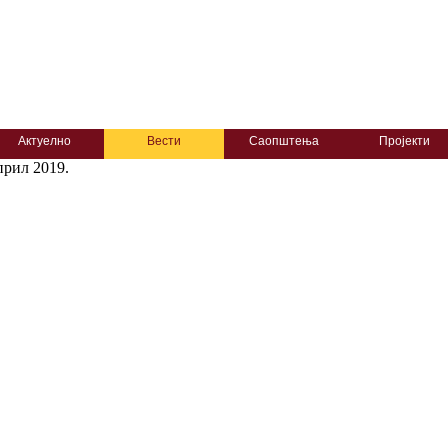
Актуелно
Вести
Саопштења
Пројекти
прил 2019.