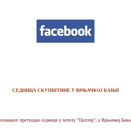
СЕДНИЦА СКУПШТИНЕ У ВРЊАЧКОЈ БАЊИ
ализованог претходне седмице у хотелу "Цептер", у Врњачкој Б