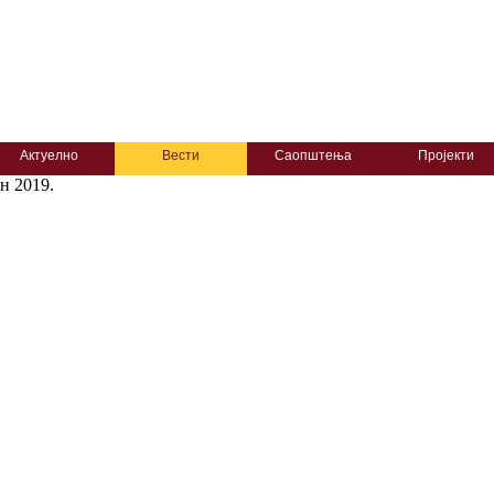
Актуелно
Вести
Саопштења
Пројекти
ун 2019.