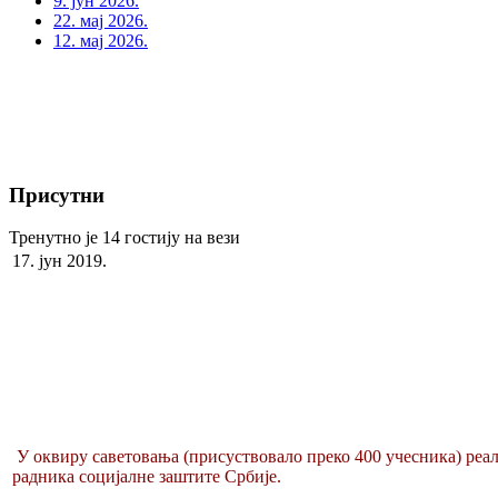
9. јун 2026.
22. мај 2026.
12. мај 2026.
Присутни
Тренутно је 14 гостију на вези
17. јун 2019.
У оквиру саветовања (присуствовало преко 400 учесника) ре
радника социјалне заштите Србије.