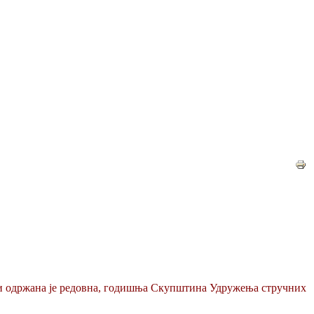
ањи одржана је редовна, годишња Скупштина Удружења стручних