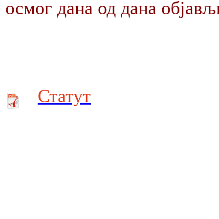
осмог дана од дана објав
Статут