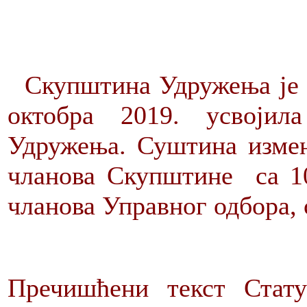
Скупштина Удружења је н
октобра 2019. усвоји
Удружења. Суштина измен
чланова Скупштине са 1
чланова Управног одбора, с
Пречишћени текст Стат