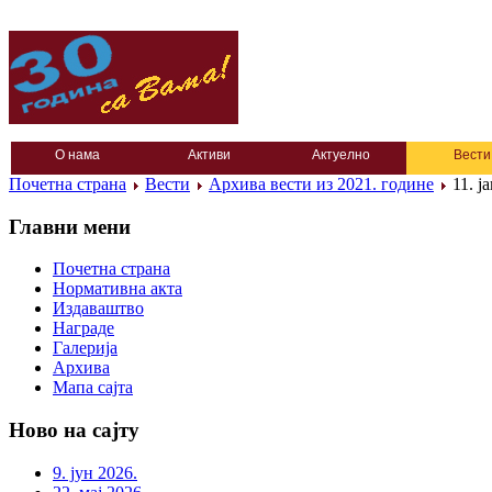
О нама
Активи
Актуелно
Вести
Почетна страна
Вести
Архива вести из 2021. године
11. ј
Главни мени
Почетна страна
Нормативна акта
Издаваштво
Награде
Галерија
Архива
Мапа сајта
Ново на сајту
9. јун 2026.