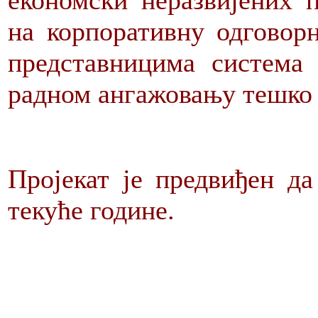
економски неразвијених п
на корпоративну одговорн
представницима система
радном ангажовању тешко 
Пројекат је предвиђен да
текуће године.