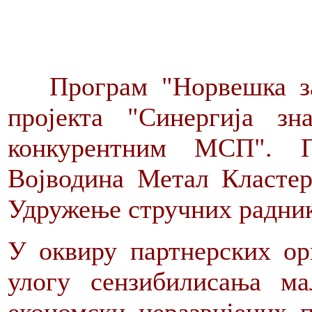
Програм "Норвешка за
пројекта "Синергија 
конкурентним МСП". Пр
Војводина Метал Клас
Удружење стручних радник
У оквиру партнерских ор
улогу сензибилисања м