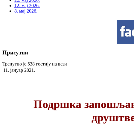
22. мај 2026.
12. мај 2026.
8. мај 2026.
Присутни
Тренутно је 538 гостију на вези
11. јануар 2021.
Подршка запошљав
друштв