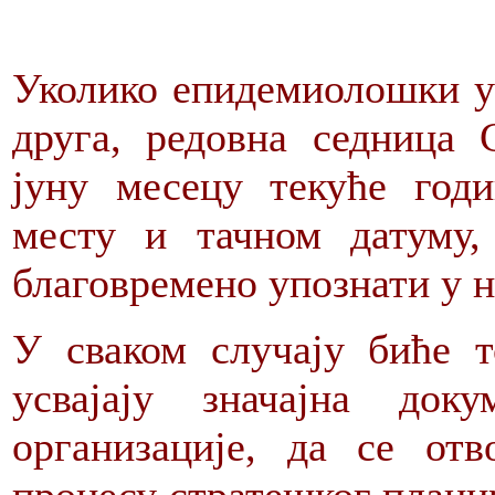
Уколико епидемиолошки ус
друга, редовна седница
јуну месецу текуће год
месту и тачном датуму
благовремено упознати у 
У сваком случају биће т
усвајају значајна док
организације, да се от