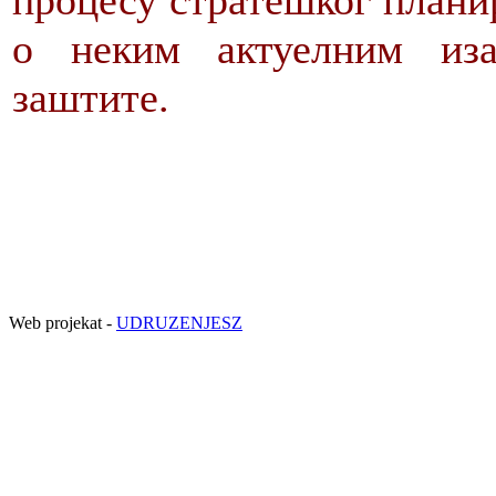
процесу стратешког планир
о неким актуелним иза
заштите.
Web projekat -
UDRUZENJESZ