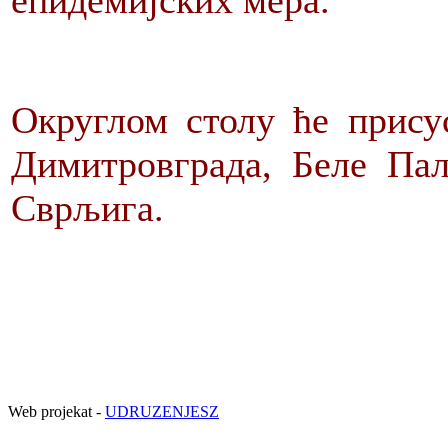
епидемијских мера.
Округлом столу ће прису
Димитровграда, Беле Па
Сврљига.
Web projekat -
UDRUZENJESZ