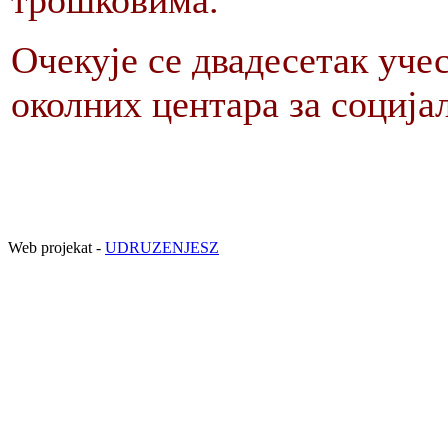
трошковима.
Очекује се двадесетак уче
околних центара за социјал
Web projekat -
UDRUZENJESZ