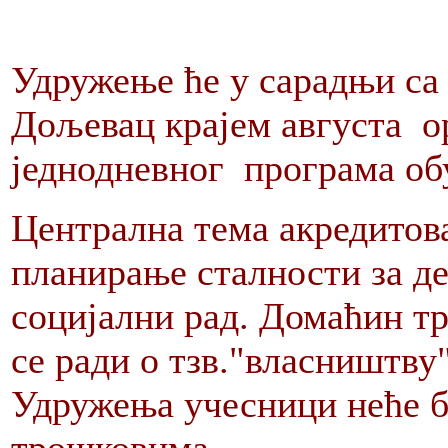
Удружење ће у сарадњи са
Дољевац крајем августа о
једнодневног програма об
Централна тема акредитова
планирање сталности за де
социјални рад. Домаћин тр
се ради о тзв."власништву
Удружења учесници неће б