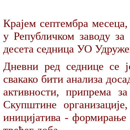
Крајем септембра месеца, т
у Републичком заводу за 
десета седница УО Удруже
Дневни ред седнице се ј
свакако бити анализа дос
активности, припрема з
Скупштине организације
иницијатива - формирање 