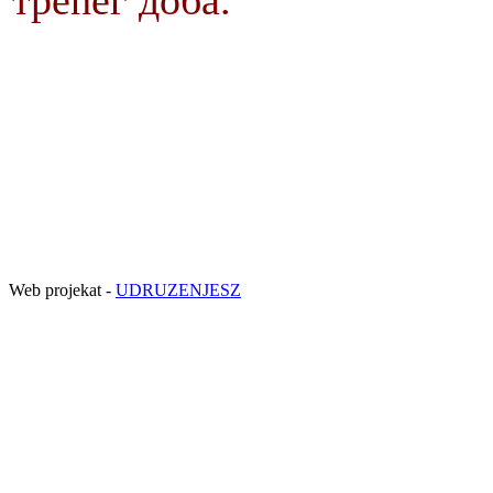
трећег доба.
Web projekat -
UDRUZENJESZ