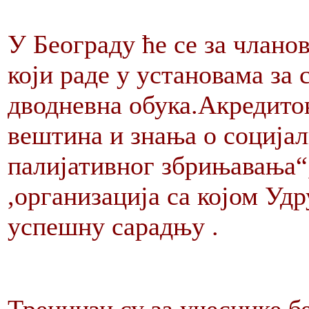
У Београду ће се за члано
који раде у установама за
дводневна обука.Акредито
вештина и знања о социјал
палијативног збрињавања“,
,организација са којом У
успешну сарадњу .