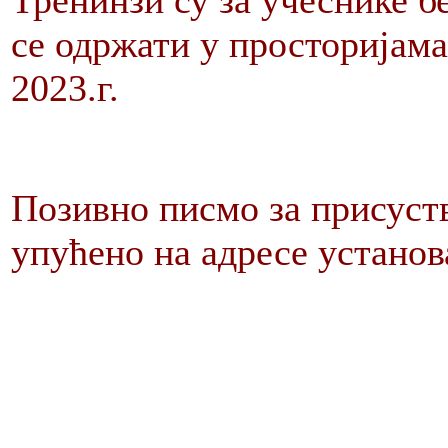
Тренинзи су за учеснике б
се одржати у просторијама 
2023.г.
Позивно писмо за присуств
упућено на адресе установ