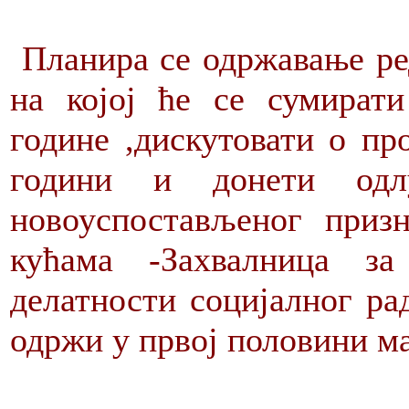
Планира се одржавање р
на којој ће се сумирати
године ,дискутовати о пр
години и донети одл
новоуспостављеног приз
кућама -Захвалница з
делатности социјалног ра
одржи у првој половини ма