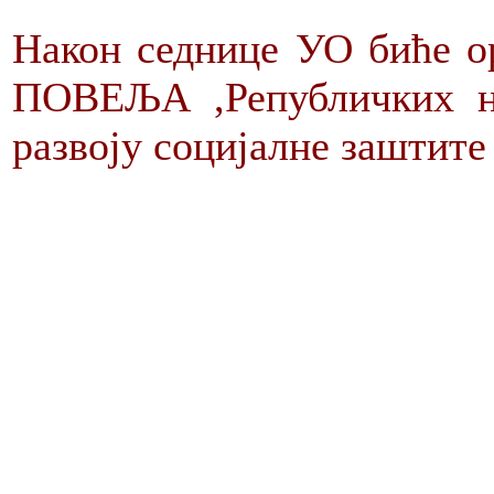
Након седнице УО биће о
ПОВЕЉА ,Републичких на
развоју социјалне заштите