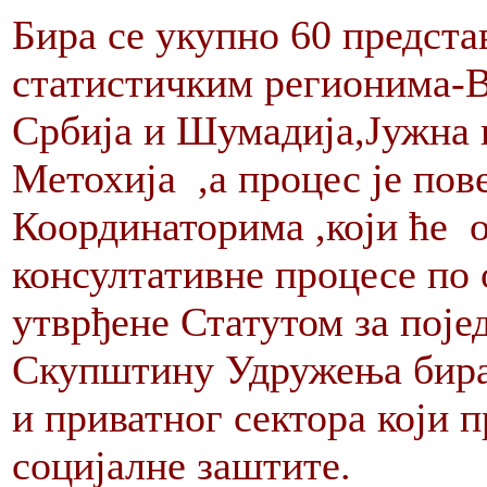
Бира се укупно 60 предста
статистичким регионима-В
Србија и Шумадија,Јужна 
Метохија ,а процес је пов
Координаторима ,који ће о
консултативне процесе по 
утврђене Статутом за поје
Скупштину Удружења бира 
и приватног сектора који 
социјалне заштите.