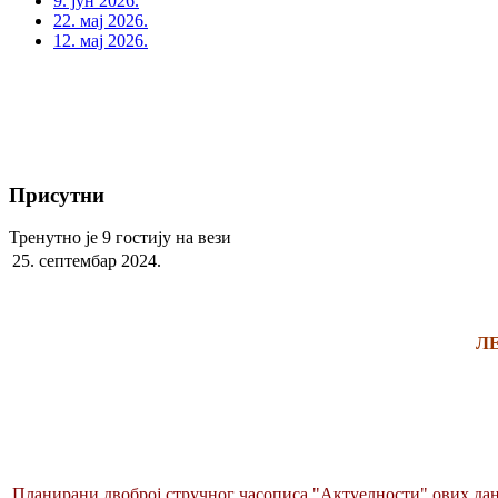
9. јун 2026.
22. мај 2026.
12. мај 2026.
Присутни
Тренутно је 9 гостију на вези
25. септембар 2024.
Л
Планирани двоброј стручног часописа "Актуелности" ових дан