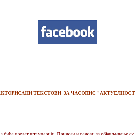
ЕКТОРИСАНИ ТЕКСТОВИ ЗА ЧАСОПИС "АКТУЕЛНОСТ
а биће предат штампарији. Прилози и радови за објављивање су 