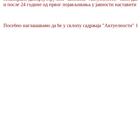
и после 24 године од првог појављивања у јавности наставити
Посебно наглашавамо да ће у склопу садржаја "Актуелност