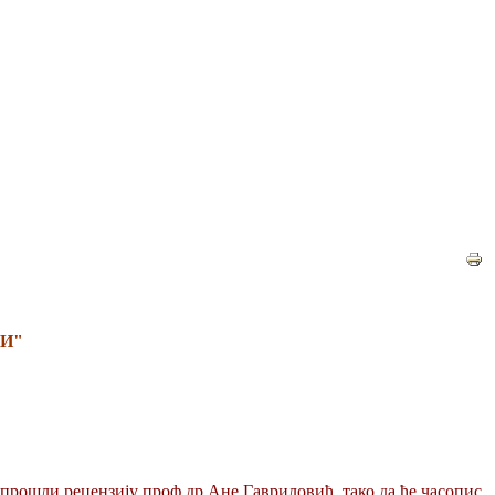
И"
прошли рецензију проф.др Ане Гавриловић, тако да ће часопис