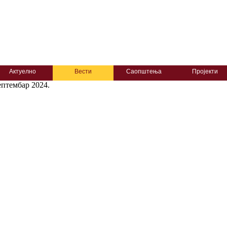
Актуелно
Вести
Саопштења
Пројекти
ептембар 2024.